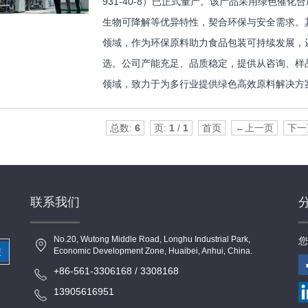
931-40-8）已正式量产。该产品采用绿色催
生物可降解等优异特性，契合环保与安全需求。
领域，作为环保原料助力食品包装可持续发展，
选。公司产能充足、品质稳定，提供从咨询、样
领域，致力于为多行业提供绿色高效原料解决方案
总数:
6
页:
1
/
1
首页
←上一页
下一
联系我们
No.20, Wutong Middle Road, Longhu Industrial Park,
您
Economic Development Zone, Huaibei, Anhui, China.
交
+86-561-3306168 / 3308168
13905616951