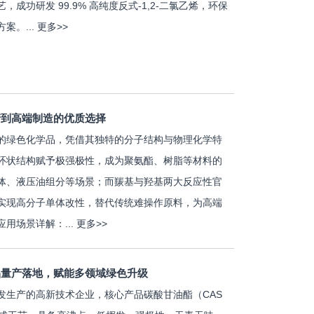
功研发 99.9% 高纯度反式-1,2-二氯乙烯，环保
案。...
更多>>
产到高端制造的优质选择
的绿色化学品，凭借其独特的分子结构与物理化学特
环状结构赋予极强极性，成为聚氨酯、树脂等材料的
体、液压油组分等场景；而羰基与羟基两大反应性官
实现高分子单体改性，替代传统难操作原料，为高端
用场景详解：...
更多>>
品量产落地，赋能多领域绿色升级
发生产的高新技术企业，核心产品碳酸甘油酯（CAS