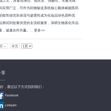
化合成工艺，具备高沸点、低挥发、强极性、无毒无味、
其应用广泛，可作为药物输送系统核心载体赋能医药
还能凭借优良保湿与渗透性成为化妆品绿色原料优
品测试到批量供货的全流程服务，深耕生物基化学品
，诚邀合作共赢。...
更多>>
页→
末页
分享
好，通过以下方式找到我们：
Facebook
Linkedin