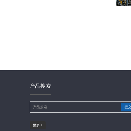
产品搜索
提
更多 +