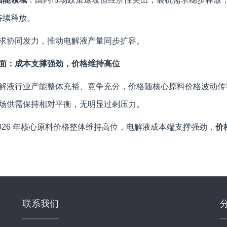
持续释放。
求协同发力，推动电解液产量同步扩容。
面：成本支撑强劲，价格维持高位
解液行业产能整体充裕、竞争充分，价格随核心原料价格波动传
场供需保持相对平衡，无明显过剩压力。
026
年核心原料价格整体维持高位，电解液成本端支撑强劲，
价
联系我们