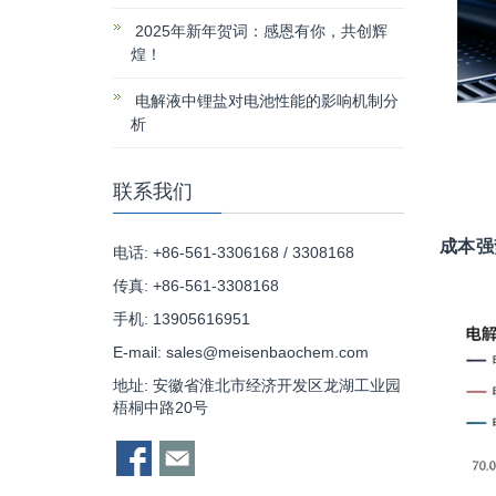
2025年新年贺词：感恩有你，共创辉
煌！
电解液中锂盐对电池性能的影响机制分
析
联系我们
成本强
电话: +86-561-3306168 / 3308168
传真: +86-561-3308168
手机: 13905616951
E-mail:
sales@meisenbaochem.com
地址: 安徽省淮北市经济开发区龙湖工业园
梧桐中路20号