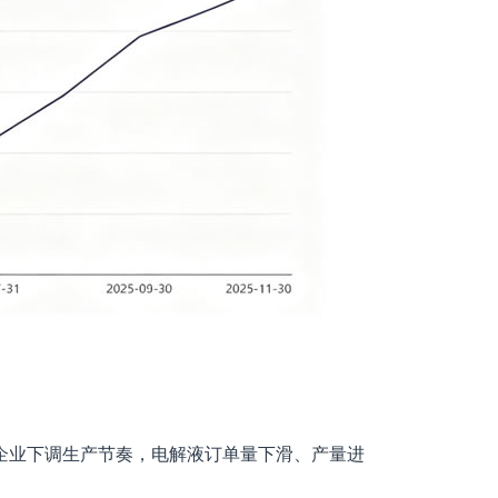
芯企业下调生产节奏，电解液订单量下滑、产量进