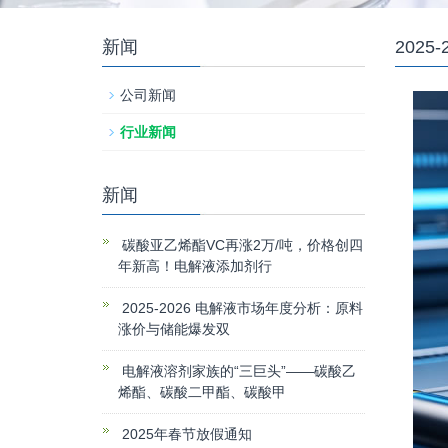
新闻
202
公司新闻
行业新闻
新闻
碳酸亚乙烯酯VC再涨2万/吨，价格创四
年新高！电解液添加剂行
2025-2026 电解液市场年度分析：原料
涨价与储能爆发双
电解液溶剂家族的“三巨头”——碳酸乙
烯酯、碳酸二甲酯、碳酸甲
2025年春节放假通知