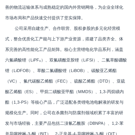
善的物流运输体系与成熟稳定的国内外营销网络，为企业全球化
市场布局和产品快速交付提供了坚实保障。
公司采用自建生产、合作联营、股权参股的多元化经营模
式，整合优质化工产能与上下游产业资源，搭建了品类齐全、体
系完善的高性能化工产品矩阵。核心主营锂电化学品系列，涵盖
六氟磷酸锂（LiPF₆）、双氟磺酰亚胺锂（LiFSI）、二氟草酸硼酸
锂（LiDFOB）、草酸二氟硼酸锂（LiBOB）、碳酸亚乙烯酯
（VC）、氟代碳酸乙烯酯（FEC）、硫酸乙烯酯（DTD）、亚硫
酸乙烯酯（ES）、甲烷二磺酸亚甲酯（MMDS）、1,3-丙烷磺内
酯（1,3-PS）等核心产品，广泛适配各类锂电池电解液的研发与
规模化生产。同时，公司在杀菌剂与防腐剂领域积累了丰富的研
发与市场经验，主要产品包括二溴氰乙酰胺（DBNPA）、1,2-苯
并异噻唑啉-3-酮（BIT）、2-正辛基-4-异噻唑啉-3-酮（OIT）、