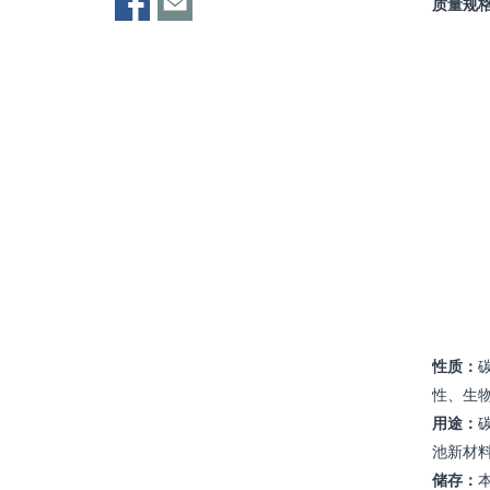
质量规
性质：
性、生
用途：
池新材
储存：