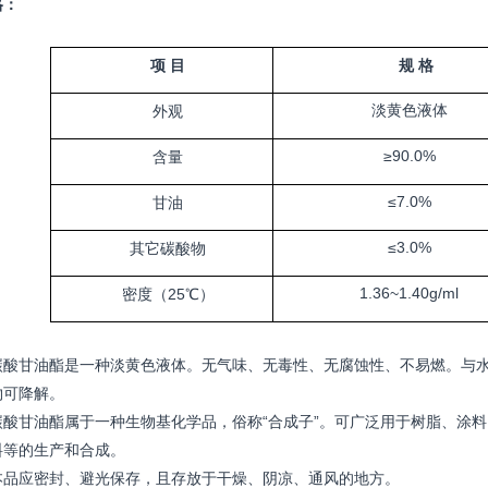
格：
项
目
规
格
淡黄色液体
外观
≥90.0%
含量
≤7.0%
甘油
≤3.0%
其它碳酸物
1.36~1.40g/ml
密度（25℃）
碳酸甘油酯是一种
淡黄色
液体。
无气味、无毒性、无腐蚀性、
不易燃
。与
物可降解。
碳酸甘油酯属于一种生物基化学品，俗称“合成子”。可广泛用于树脂、涂
料等的生产和合成。
本品应密封、避光保存，且存放于干燥、阴凉、通风的地方。