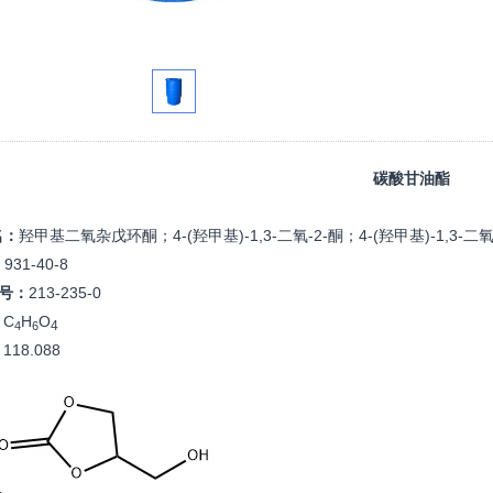
碳酸甘油酯
名：
羟甲基二氧杂戊环酮；
4-(羟甲基)-1,3-二氧-2-酮；
4-(羟甲基)-1,3-
：
931-40-8
S号：
213-235-0
：
C
H
O
4
4
6
：
118.088
：