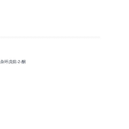
二氧杂环戊烷-2-酮