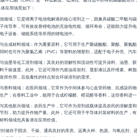
碳酸甲乙酯（EMC）是一种低黏度、低沸点、极性适中的有机碳酸酯溶剂
具体应用场景如下：
池领域：它是锂离子电池电解液的核心溶剂之一，因兼具碳酸二甲酯与碳
子传导率，可有效改善锂电池的充放电性能、循环寿命，还能助力提升电
电子设备、储能系统等所用的锂电池中。
与合成材料领域：作为重要原料，它可用于生产聚碳酸酯、聚酯、聚氨酯
同时也可作为聚氯乙烯（PVC）等塑料的增塑剂，适配于电子外壳、汽
与油墨等化工溶剂领域：其良好的溶解性和流动性可提升涂料、油墨、胶
料干燥速度。此外，它还可用作汽柴油添加剂、显影液以及纤维素、树脂
发挥作用，且低毒性的特点契合环保溶剂的需求。
与香料领域：在医药领域，它常作为中间体参与心血管药物、抗感染药物
生产；在香料工业中，能用于合成柠檬醛、橙花醛等香料，这些香料进一
与其他新兴领域：农药生产中，它可作为溶剂或载体提高农药的溶解度和
节剂，助力提升作物产量。此外，它还可用于半导体封装材料的生产，有
材料领域也具备潜在应用价值。
密封储存于阴凉、干燥、通风良好的库房。远离火种、热源。与氧化剂、