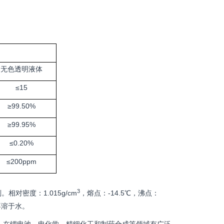
无色透明液体
≤15
≥99.50%
≥99.95%
≤0.20%
≤200ppm
3
剂。
相对密度：1.015g/cm
，熔点：-14.5℃，沸点：
不溶于水。