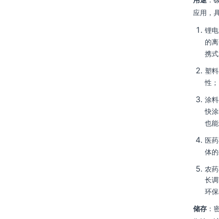
用途
：
应用，
锂电
的离
携式
塑料
性；
涂料
快涂
也能
医药
体的
农药
长调
环保
储存
：