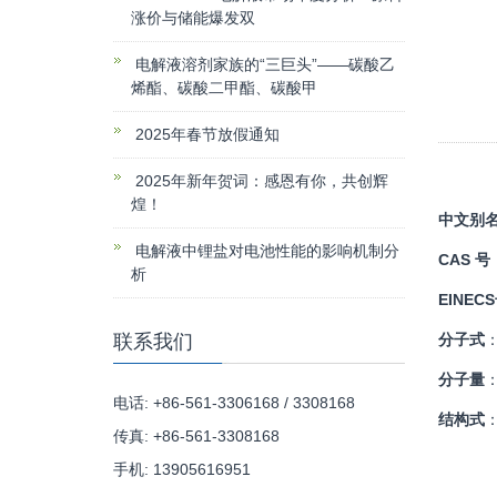
涨价与储能爆发双
电解液溶剂家族的“三巨头”——碳酸乙
烯酯、碳酸二甲酯、碳酸甲
2025年春节放假通知
2025年新年贺词：感恩有你，共创辉
煌！
中文别
电解液中锂盐对电池性能的影响机制分
CAS 号
析
EINEC
联系我们
分子式
分子量
：
电话: +86-561-3306168 / 3308168
结构式
传真: +86-561-3308168
手机: 13905616951