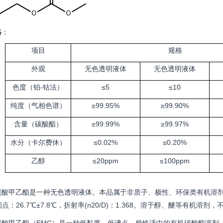
格
：
项目
规格
外观
无色透明液体
无色透明液体
色度（铂-钴法）
≤5
≤10
纯度（气相色谱）
≥99.95%
≥99.90%
含量（碳酸酯）
≥99.99%
≥99.97%
水分（卡尔费休）
≤0.02%
≤0.20%
乙醇
≤20ppm
≤100ppm
碳酸甲乙酯
是一种无色透明液体。
本品属于非质子、极性、环保类有机溶
点：26.7℃±7.8℃，折射率(
n20/D
)：1.368。
溶于醇、醚等有机溶剂，